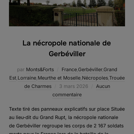
La nécropole nationale de
Gerbéviller
par
Monts&Forts
France
,
Gerbéviller
,
Grand
Est
,
Lorraine
,
Meurthe et Moselle
,
Nécropoles
,
Trouée
Publié
de Charmes
3 mars 2026
Aucun
le
commentaire
Texte tiré des panneaux explicatifs sur place Située
au lieu-dit du Grand Rupt, la nécropole nationale
de Gerbéviller regroupe les corps de 2 167 soldats
morts pour la France lors de la bataille de la