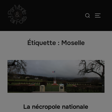
Aller
au
Rechercher :
PERMUT
contenu
Étiquette :
Moselle
La nécropole nationale