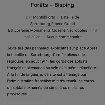
Forêts – Bisping
par
Monts&Forts
Bataille de
Sarrebourg
,
France
,
Grand
Publié
Est
,
Lorraine
,
Monuments
,
Moselle
,
Nécropoles
18
le
mai 2026
Aucun commentaire
Texte tiré des panneaux explicatifs sur place Après
la bataille de Sarrebourg, l’armée allemande
regroupe, en août 1914, les corps des soldats
français et allemands au sein d’un même cimetière.
À la fin de la guerre, ce site est aménagé par
l’administration française afin d’y réunir les corps
de soldats exhumés de cimetières militaires
provisoires …