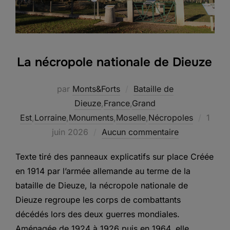
La nécropole nationale de Dieuze
par
Monts&Forts
Bataille de
Dieuze
,
France
,
Grand
Publié
Est
,
Lorraine
,
Monuments
,
Moselle
,
Nécropoles
1
le
juin 2026
Aucun commentaire
Texte tiré des panneaux explicatifs sur place Créée
en 1914 par l’armée allemande au terme de la
bataille de Dieuze, la nécropole nationale de
Dieuze regroupe les corps de combattants
décédés lors des deux guerres mondiales.
Aménagée de 1924 à 1926 puis en 1964, elle