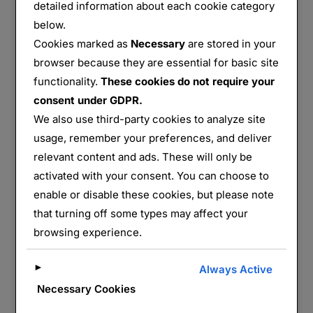
« LA NÉCROPOLE NATIONALE D’ABRESCH
detailed information about each cookie category
LIRE LA SUITE DE
below.
Cookies marked as
Necessary
are stored in your
browser because they are essential for basic site
functionality.
These cookies do not require your
consent under GDPR.
We also use third-party cookies to analyze site
usage, remember your preferences, and deliver
relevant content and ads. These will only be
activated with your consent. You can choose to
enable or disable these cookies, but please note
that turning off some types may affect your
Badonviller
browsing experience.
par
Monts&Forts
Champs de
►
Always Active
Bataille
,
France
,
Grand Est
,
Lorraine
,
Meurthe et
Necessary Cookies
Publié
Moselle
,
Monuments
,
Vosges
29 juin 2026