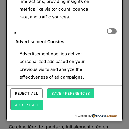
interactions, providing insights on
metrics like visitor count, bounce
rate, and traffic sources.
►
Advertisement Cookies
Advertisement cookies deliver
personalized ads based on your
Le cimetière militaire allemand de
previous visits and analyze the
l’Hellenwald
effectiveness of ad campaigns.
par
Monts&Forts
Bataille de
REJECT ALL
SAVE PREFERENCES
Morhange
,
France
,
Grand
Publié
Est
,
Lorraine
,
Monuments
,
Moselle
,
Nécropoles
9
ACCEPT ALL
le
juin 2026
Aucun commentaire
Powered by
Ce cimetière de garnison, initialement créé en