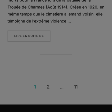
Trouée de Charmes (Août 1914). Créée en 1920, en
même temps que le cimetière allemand voisin, elle
témoigne de l’extrême violence …
« LA NÉCROPOLE NATIONALE DE GERBÉV
LIRE LA SUITE DE
Pagination
1
2
…
11
des
publications
Saisissez votre adresse e-mail…