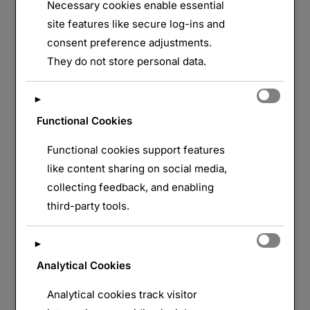
Necessary cookies enable essential
le
Aucun commentaire
site features like secure log-ins and
consent preference adjustments.
De 1914 à 1915, Badonviller est prise à trois
They do not store personal data.
reprises par les Allemands, qui seront à chaque
fois repoussés. Face à ces échecs, les forces
►
allemandes bombarderont presque
Functional Cookies
quotidiennement la cité.L’église porte encore
aujourd’hui les marques des bombardements. À la
Functional cookies support features
fin de la guerre, seuls les murs extérieurs
like content sharing on social media,
subsistaient, à l’exception de la deuxième colonne
collecting feedback, and enabling
…
third-party tools.
« BADONVILLER »
LIRE LA SUITE DE
►
Analytical Cookies
Analytical cookies track visitor