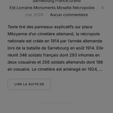
Sarrebourg
,
France
,
Grand
Publié
Est
,
Lorraine
,
Monuments
,
Moselle
,
Nécropoles
4
le
mai 2026
Aucun commentaire
Texte tiré des panneaux explicatifs sur place
Mitoyenne d’un cimetière allemand, la nécropole
nationale est créée en 1914 par l’armée allemande
lors de la bataille de Sarrebourg en août 1914. Elle
réunit 346 soldats français dont 293 inhumés en
deux ossuaires et 256 soldats allemands dont 188
en ossuaire. Le cimetière est aménagé en 1924, …
« LA NÉCROPOLE NATIONALE DE GOSSE
LIRE LA SUITE DE