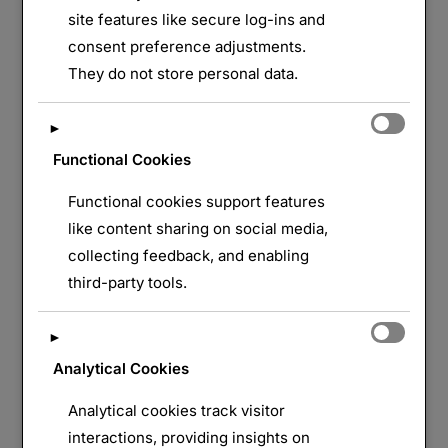
site features like secure log-ins and
De 1914 à 1915, Badonviller est prise à trois
consent preference adjustments.
reprises par les Allemands, qui seront à chaque
They do not store personal data.
fois repoussés. Face à ces échecs, les forces
allemandes bombarderont presque
►
quotidiennement la cité.L’église porte encore
Functional Cookies
aujourd’hui les marques des bombardements. À la
Functional cookies support features
fin de la guerre, seuls les murs extérieurs
like content sharing on social media,
subsistaient, à l’exception de la deuxième colonne
collecting feedback, and enabling
…
third-party tools.
« BADONVILLER »
LIRE LA SUITE DE
►
Analytical Cookies
Analytical cookies track visitor
interactions, providing insights on