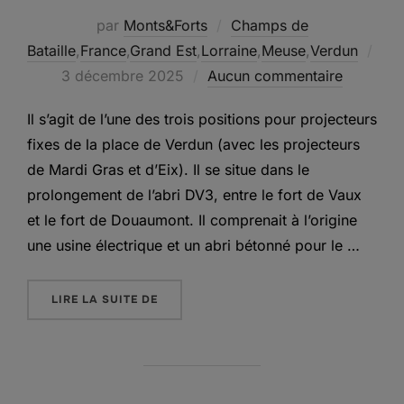
par
Monts&Forts
Champs de
Bataille
,
France
,
Grand Est
,
Lorraine
,
Meuse
,
Verdun
Publié
3 décembre 2025
Aucun commentaire
le
Il s’agit de l’une des trois positions pour projecteurs
fixes de la place de Verdun (avec les projecteurs
de Mardi Gras et d’Eix). Il se situe dans le
prolongement de l’abri DV3, entre le fort de Vaux
et le fort de Douaumont. Il comprenait à l’origine
une usine électrique et un abri bétonné pour le …
« LE PROJECTEUR DU BOIS FUMIN »
LIRE LA SUITE DE