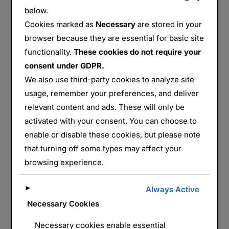
below.
Cookies marked as
Necessary
are stored in your
browser because they are essential for basic site
functionality.
These cookies do not require your
consent under GDPR.
We also use third-party cookies to analyze site
usage, remember your preferences, and deliver
relevant content and ads. These will only be
activated with your consent. You can choose to
enable or disable these cookies, but please note
that turning off some types may affect your
Badonviller
browsing experience.
par
Monts&Forts
Champs de
►
Always Active
Bataille
,
France
,
Grand Est
,
Lorraine
,
Meurthe et
Necessary Cookies
Publié
Moselle
,
Monuments
,
Vosges
29 juin 2026
Necessary cookies enable essential
le
Aucun commentaire