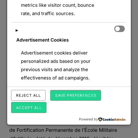
metrics like visitor count, bounce
rate, and traffic sources.
►
Advertisement Cookies
Advertisement cookies deliver
Les batteries renforcées modèle
personalized ads based on your
previous visits and analyze the
1907
effectiveness of ad campaigns.
par
Monts&Forts
Armement
,
Documents
REJECT ALL
SAVE PREFERENCES
Publié
d'époque
,
France
21 avril 2026
Aucun
le
commentaire
ACCEPT ALL
Powered by
La batterie renforcée MF3 Cet extrait des Leçons
de Fortification Permanente de l’École Militaire