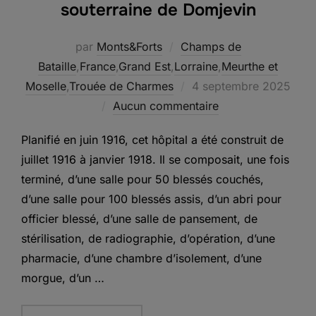
souterraine de Domjevin
par
Monts&Forts
Champs de
Bataille
,
France
,
Grand Est
,
Lorraine
,
Meurthe et
Publié
Moselle
,
Trouée de Charmes
4 septembre 2025
le
Aucun commentaire
Planifié en juin 1916, cet hôpital a été construit de
juillet 1916 à janvier 1918. Il se composait, une fois
terminé, d’une salle pour 50 blessés couchés,
d’une salle pour 100 blessés assis, d’un abri pour
officier blessé, d’une salle de pansement, de
stérilisation, de radiographie, d’opération, d’une
pharmacie, d’une chambre d’isolement, d’une
morgue, d’un …