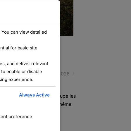
 You can view detailed
ial for basic site
béviller
s, and deliver relevant
 to enable or disable
Publié
uée de Charmes
3 mars 2026
sing experience.
le
Always Active
tionale de Gerbéviller regroupe les
ût 1914). Créée en 1920, en même
nsent preference