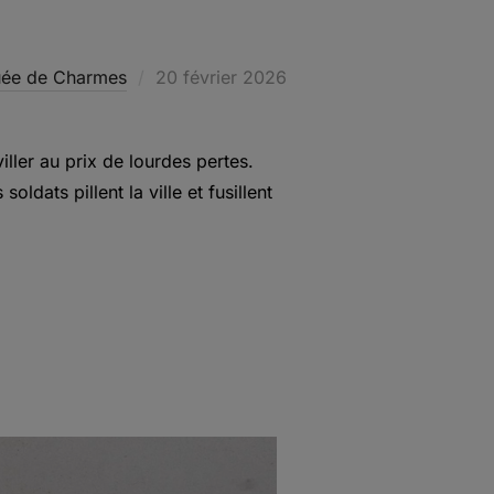
Publié
uée de Charmes
20 février 2026
le
ller au prix de lourdes pertes.
dats pillent la ville et fusillent