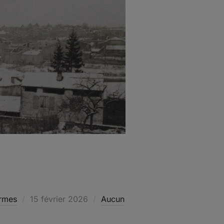
Publié
rmes
15 février 2026
Aucun
le