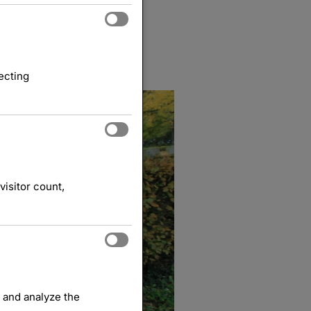
ecting
visitor count,
 and analyze the