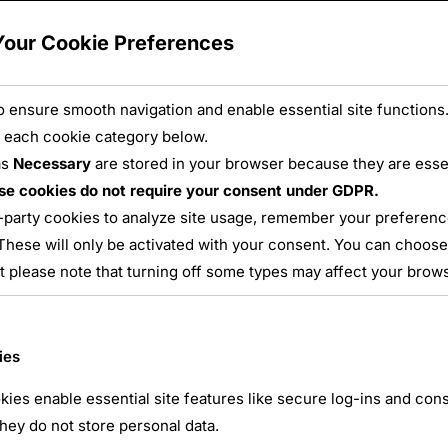
Your Cookie Preferences
 ensure smooth navigation and enable essential site functions.
 each cookie category below.
as
Necessary
are stored in your browser because they are essent
opole nationale de Ger
se cookies do not require your consent under GDPR.
-party cookies to analyze site usage, remember your preference
These will only be activated with your consent. You can choose
ller
,
Grand Est
,
Lorraine
,
Meurthe et Moselle
,
Nécropoles
,
Tro
t please note that turning off some types may affect your brow
Aucun commentaire
 sur place Située au lieu-dit du Grand Rupt, la nécropole na
 la France lors de la bataille de la Trouée de Charmes (Ao
ies
isin, elle témoigne de l’extrême violence …
ies enable essential site features like secure log-ins and co
hey do not store personal data.
 NATIONALE DE GERBÉVILLER »