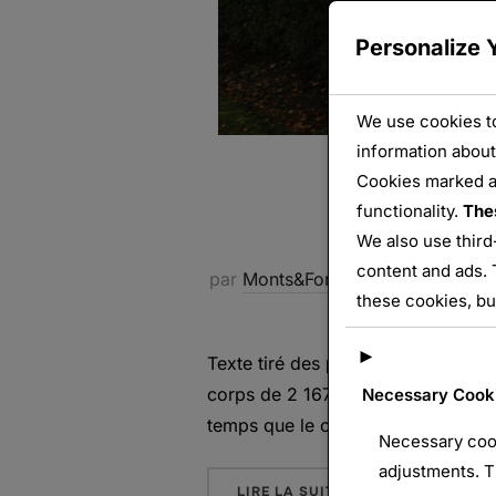
Personalize 
We use cookies to
information about
Cookies marked 
La nécr
functionality.
The
We also use third
content and ads. 
par
Monts&Forts
France
,
Gerbévi
these cookies, bu
►
Texte tiré des panneaux explicatifs
corps de 2 167 soldats morts pour
Necessary Cook
temps que le cimetière allemand vo
Necessary cook
adjustments. T
« LA NÉCROPOLE
LIRE LA SUITE DE