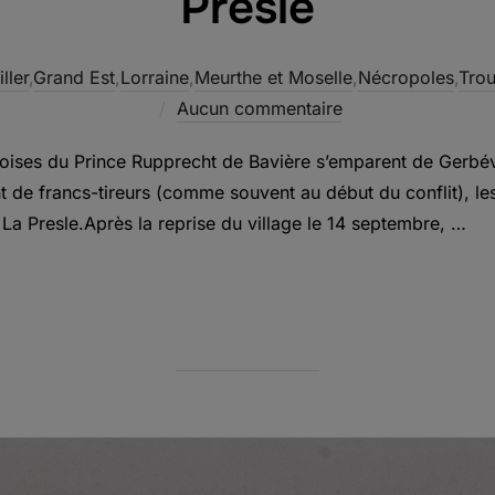
Presle
ller
,
Grand Est
,
Lorraine
,
Meurthe et Moselle
,
Nécropoles
,
Tro
Aucun commentaire
oises du Prince Rupprecht de Bavière s’emparent de Gerbévi
de francs-tireurs (comme souvent au début du conflit), les sol
 La Presle.Après la reprise du village le 14 septembre, …
VICTIMES CIVILES DE GERBÉVILLER – LA PRESLE »