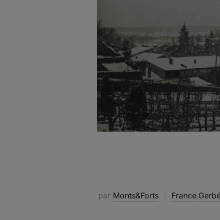
par
Monts&Forts
France
,
Gerbév