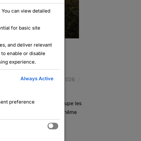
 You can view detailed
ial for basic site
s, and deliver relevant
 to enable or disable
béviller
sing experience.
Always Active
Publié
uée de Charmes
3 mars 2026
le
nsent preference
tionale de Gerbéviller regroupe les
ût 1914). Créée en 1920, en même