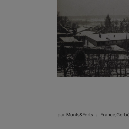
par
Monts&Forts
France
,
Gerbév