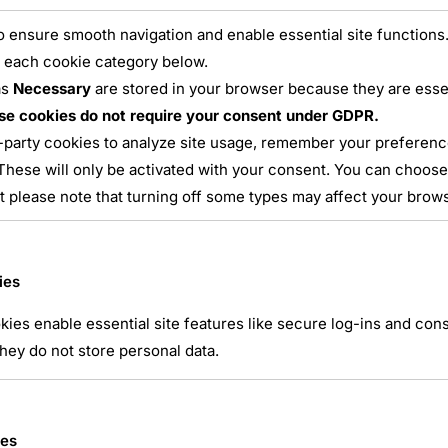
 ensure smooth navigation and enable essential site functions.
 each cookie category below.
as
Necessary
are stored in your browser because they are essent
se cookies do not require your consent under GDPR.
-party cookies to analyze site usage, remember your preference
These will only be activated with your consent. You can choose
opole nationale de Ger
t please note that turning off some types may affect your brow
ller
,
Grand Est
,
Lorraine
,
Meurthe et Moselle
,
Nécropoles
,
Tro
Aucun commentaire
ies
ies enable essential site features like secure log-ins and co
 sur place Située au lieu-dit du Grand Rupt, la nécropole na
hey do not store personal data.
 la France lors de la bataille de la Trouée de Charmes (Ao
isin, elle témoigne de l’extrême violence …
ies
 NATIONALE DE GERBÉVILLER »