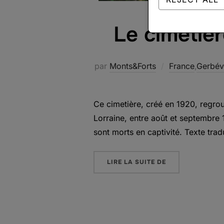
Le cimetièr
par
Monts&Forts
France
,
Gerbévi
Ce cimetière, créé en 1920, regrou
Lorraine, entre août et septembre 1
sont morts en captivité. Texte tra
« LE CIMETIÈRE 
LIRE LA SUITE DE