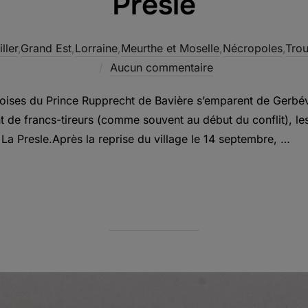
Presle
ller
,
Grand Est
,
Lorraine
,
Meurthe et Moselle
,
Nécropoles
,
Tro
Aucun commentaire
oises du Prince Rupprecht de Bavière s’emparent de Gerbévi
de francs-tireurs (comme souvent au début du conflit), les sol
 La Presle.Après la reprise du village le 14 septembre, …
VICTIMES CIVILES DE GERBÉVILLER – LA PRESLE »