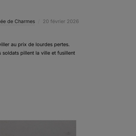
Publié
uée de Charmes
20 février 2026
le
ller au prix de lourdes pertes.
dats pillent la ville et fusillent