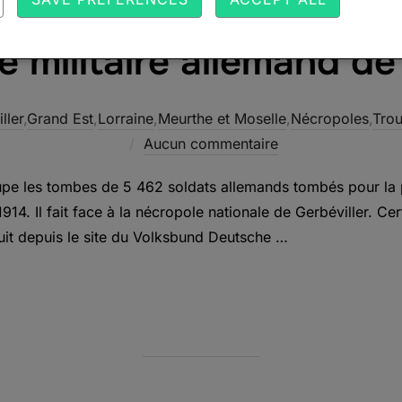
e militaire allemand de
ller
,
Grand Est
,
Lorraine
,
Meurthe et Moselle
,
Nécropoles
,
Tro
Aucun commentaire
pe les tombes de 5 462 soldats allemands tombés pour la pl
914. Il fait face à la nécropole nationale de Gerbéviller. Ce
duit depuis le site du Volksbund Deutsche …
MILITAIRE ALLEMAND DE GERBÉVILLER »