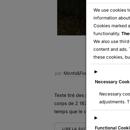
We use cookies to
information about
Cookies marked 
functionality.
The
We also use third
content and ads. 
La nécr
these cookies, bu
►
par
Monts&Forts
France
,
Gerbévi
Necessary Cook
Necessary cook
Texte tiré des panneaux explicatifs
adjustments. T
corps de 2 167 soldats morts pour
temps que le cimetière allemand vo
►
Functional Cook
« LA NÉCROPOLE
LIRE LA SUITE DE