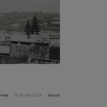
Publié
rmes
15 février 2026
Aucun
le