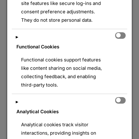
site features like secure log-ins and
le
commentaire
consent preference adjustments.
They do not store personal data.
Le Musée-Mémorial du Linge est un lieu de
mémoire de la Première Guerre mondiale situé sur
►
la commune d’Orbey, dans le Haut-Rhin. Il
Functional Cookies
commémore la bataille du Linge qui s’est déroulée
en 1915 et qui fut l’une des plus meurtrières des
Functional cookies support features
Vosges. Le site du mémorial Le mémorial se
like content sharing on social media,
compose de deux parties principales : …
collecting feedback, and enabling
third-party tools.
« LE MÉMORIAL DU LINGE »
LIRE LA SUITE DE
►
Analytical Cookies
Analytical cookies track visitor
interactions, providing insights on