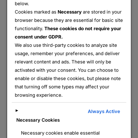
below.
« LE CIMETIÈRE MILITAIRE ALLEMAND 
LIRE LA SUITE DE
Cookies marked as
Necessary
are stored in your
browser because they are essential for basic site
functionality.
These cookies do not require your
consent under GDPR.
We also use third-party cookies to analyze site
usage, remember your preferences, and deliver
relevant content and ads. These will only be
activated with your consent. You can choose to
enable or disable these cookies, but please note
that turning off some types may affect your
browsing experience.
Le Mémorial du Linge
►
Always Active
par
Monts&Forts
Alsace
,
Champs de
Necessary Cookies
Bataille
,
France
,
Grand Est
,
Haut Rhin
,
Le
Necessary cookies enable essential
Publié
Linge
,
Musée
,
Vosges
27 septembre 2024
Un