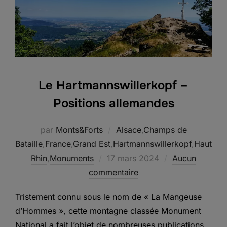
Le Hartmannswillerkopf –
Positions allemandes
par
Monts&Forts
Alsace
,
Champs de
Bataille
,
France
,
Grand Est
,
Hartmannswillerkopf
,
Haut
Publié
Rhin
,
Monuments
17 mars 2024
Aucun
le
commentaire
Tristement connu sous le nom de « La Mangeuse
d’Hommes », cette montagne classée Monument
National a fait l’objet de nombreuses publications.