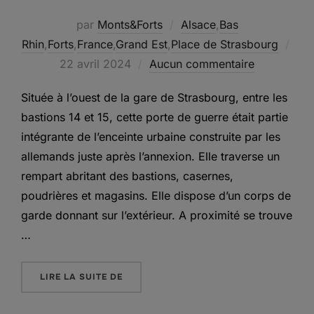
par
Monts&Forts
Alsace
,
Bas
Rhin
,
Forts
,
France
,
Grand Est
,
Place de Strasbourg
Publié
22 avril 2024
Aucun commentaire
le
Située à l’ouest de la gare de Strasbourg, entre les
bastions 14 et 15, cette porte de guerre était partie
intégrante de l’enceinte urbaine construite par les
allemands juste après l’annexion. Elle traverse un
rempart abritant des bastions, casernes,
poudrières et magasins. Elle dispose d’un corps de
garde donnant sur l’extérieur. A proximité se trouve
…
« LA KRIEGSTOR II »
LIRE LA SUITE DE