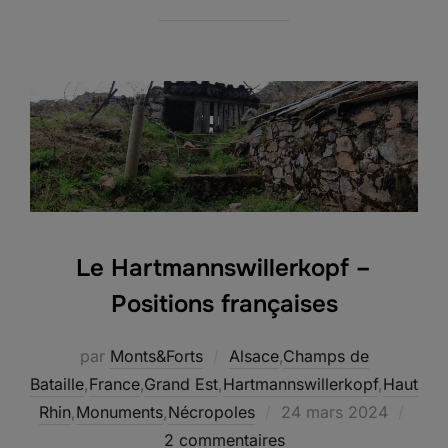
Le Hartmannswillerkopf –
Positions françaises
par
Monts&Forts
Alsace
,
Champs de
Bataille
,
France
,
Grand Est
,
Hartmannswillerkopf
,
Haut
Publié
Rhin
,
Monuments
,
Nécropoles
24 mars 2024
le
2 commentaires