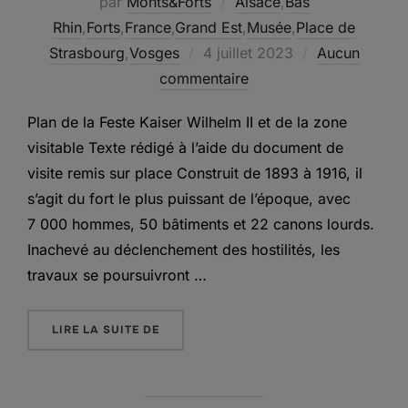
par
Monts&Forts
Alsace
,
Bas
Rhin
,
Forts
,
France
,
Grand Est
,
Musée
,
Place de
Publié
Strasbourg
,
Vosges
4 juillet 2023
Aucun
le
commentaire
Plan de la Feste Kaiser Wilhelm II et de la zone
visitable Texte rédigé à l’aide du document de
visite remis sur place Construit de 1893 à 1916, il
s’agit du fort le plus puissant de l’époque, avec
7 000 hommes, 50 bâtiments et 22 canons lourds.
Inachevé au déclenchement des hostilités, les
travaux se poursuivront …
« LA FESTE KAISER WILHELM II – FORT 
LIRE LA SUITE DE