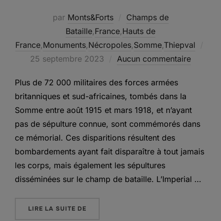
par
Monts&Forts
Champs de
Bataille
,
France
,
Hauts de
France
,
Monuments
,
Nécropoles
,
Somme
,
Thiepval
Publié
25 septembre 2023
Aucun commentaire
le
Plus de 72 000 militaires des forces armées
britanniques et sud-africaines, tombés dans la
Somme entre août 1915 et mars 1918, et n’ayant
pas de sépulture connue, sont commémorés dans
ce mémorial. Ces disparitions résultent des
bombardements ayant fait disparaître à tout jamais
les corps, mais également les sépultures
disséminées sur le champ de bataille. L’Imperial …
« LE MÉMORIAL FRANCO-BRITANNIQUE 
LIRE LA SUITE DE