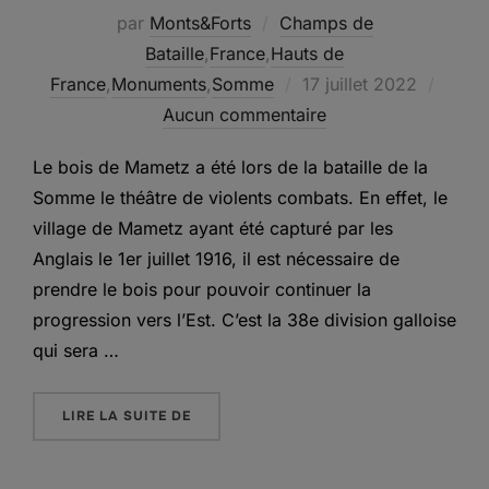
par
Monts&Forts
Champs de
Bataille
,
France
,
Hauts de
Publié
France
,
Monuments
,
Somme
17 juillet 2022
le
Aucun commentaire
Le bois de Mametz a été lors de la bataille de la
Somme le théâtre de violents combats. En effet, le
village de Mametz ayant été capturé par les
Anglais le 1er juillet 1916, il est nécessaire de
prendre le bois pour pouvoir continuer la
progression vers l’Est. C’est la 38e division galloise
qui sera …
« LE MÉMORIAL GALLOIS DE MAMETZ »
LIRE LA SUITE DE