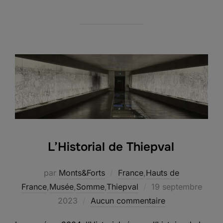
L’Historial de Thiepval
par
Monts&Forts
France
,
Hauts de
Publié
France
,
Musée
,
Somme
,
Thiepval
19 septembre
le
2023
Aucun commentaire