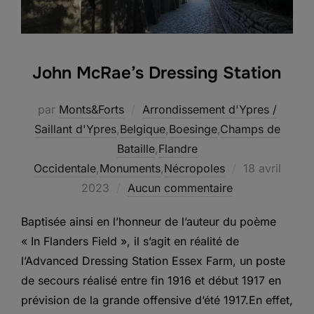
John McRae’s Dressing Station
par
Monts&Forts
Arrondissement d'Ypres /
Saillant d'Ypres
,
Belgique
,
Boesinge
,
Champs de
Bataille
,
Flandre
Publié
Occidentale
,
Monuments
,
Nécropoles
18 avril
le
2023
Aucun commentaire
Baptisée ainsi en l’honneur de l’auteur du poème
« In Flanders Field », il s’agit en réalité de
l’Advanced Dressing Station Essex Farm, un poste
de secours réalisé entre fin 1916 et début 1917 en
prévision de la grande offensive d’été 1917.En effet,