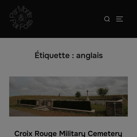
Aller
au
Rechercher :
PERMUT
contenu
Étiquette :
anglais
Croix Rouge Military Cemetery