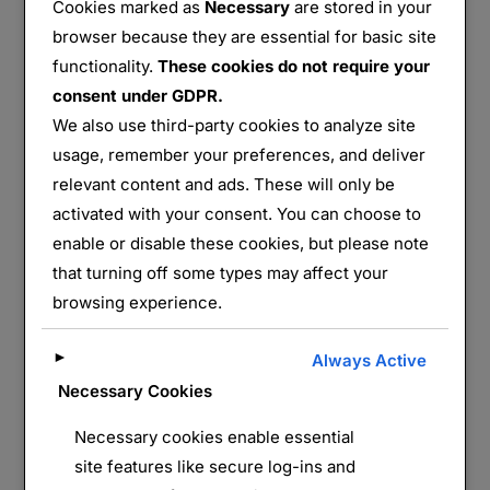
Cookies marked as
Necessary
are stored in your
browser because they are essential for basic site
functionality.
These cookies do not require your
consent under GDPR.
We also use third-party cookies to analyze site
usage, remember your preferences, and deliver
relevant content and ads. These will only be
activated with your consent. You can choose to
enable or disable these cookies, but please note
Le Mont Saint-Quentin
that turning off some types may affect your
browsing experience.
par
Monts&Forts
Champs de
Bataille
,
France
,
Hauts de
►
Always Active
Publié
France
,
Monuments
,
Péronne
,
Somme
15 août
Necessary Cookies
le
2024
Aucun commentaire
Necessary cookies enable essential
site features like secure log-ins and
Mont-Saint-Quentin. Un coin du village, 29 juillet