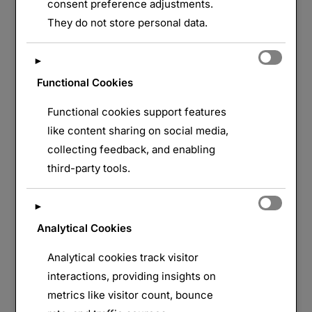
consent preference adjustments.
1917 – VAL 441/077 Ce petit village construit autour
They do not store personal data.
d’une abbaye du XIIe siècle, situé au nord de
Péronne, est devenu dès 1914 un point fort
►
allemand imprenable, en dépit des violents tirs
Functional Cookies
français d’artillerie dont il fut l’objet lors de la
bataille de la Somme. Investi par …
Functional cookies support features
like content sharing on social media,
« LE MONT SAINT-QUENTIN »
LIRE LA SUITE DE
collecting feedback, and enabling
third-party tools.
►
Analytical Cookies
Analytical cookies track visitor
interactions, providing insights on
metrics like visitor count, bounce